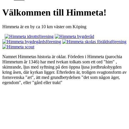
Välkommen till Himmeta!
Himmeta är en by ca 10 km väster om Köping
Namnet Himmetas historia är oklar. Förleden i Himmeta (parochia
Himmetum år 1346) har med tvekan tolkats som ett ord "him" ,
skimrande, ljus med syftning på den öppna ljusa jordbruksbygden
kring åsen, där kyrkan ligger. Efterleden är, troligen svagtonsform av
fornsvenska "æt", ätt med grundbetydelsen "det som någon äger,
egendom", eller "gård eller trakt"